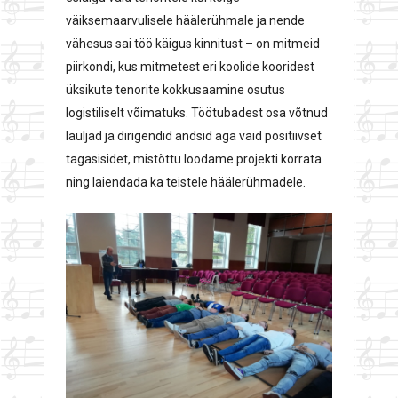
väiksemaarvulisele häälerühmale ja nende
vähesus sai töö käigus kinnitust – on mitmeid
piirkondi, kus mitmetest eri koolide kooridest
üksikute tenorite kokkusaamine osutus
logistiliselt võimatuks. Töötubadest osa võtnud
lauljad ja dirigendid andsid aga vaid positiivset
tagasisidet, mistõttu loodame projekti korrata
ning laiendada ka teistele häälerühmadele.