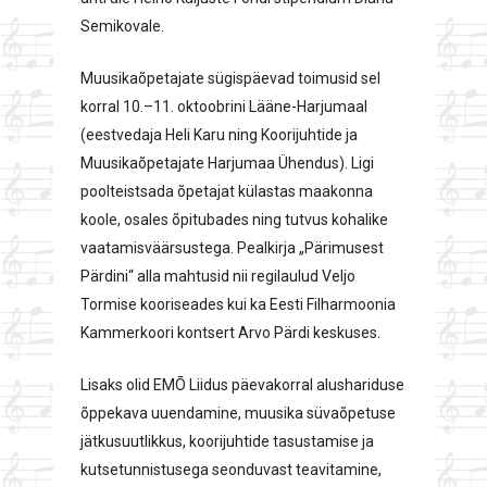
Semikovale.
Muusikaõpetajate sügispäevad toimusid sel
korral 10.–11. oktoobrini Lääne-Harjumaal
(eestvedaja Heli Karu ning Koorijuhtide ja
Muusikaõpetajate Harjumaa Ühendus). Ligi
poolteistsada õpetajat külastas maakonna
koole, osales õpitubades ning tutvus kohalike
vaatamisväärsustega. Pealkirja „Pärimusest
Pärdini“ alla mahtusid nii regilaulud Veljo
Tormise kooriseades kui ka Eesti Filharmoonia
Kammerkoori kontsert Arvo Pärdi keskuses.
Lisaks olid EMÕ Liidus päevakorral alushariduse
õppekava uuendamine, muusika süvaõpetuse
jätkusuutlikkus, koorijuhtide tasustamise ja
kutsetunnistusega seonduvast teavitamine,