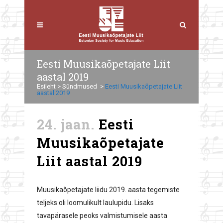
Eesti Muusikaõpetajate Liit
aastal 2019
Esileht
>
Sündmused
>
Eesti Muusikaõpetajate Liit
aastal 2019
24. jaan.
Eesti
Muusikaõpetajate
Liit aastal 2019
Muusikaõpetajate liidu 2019. aasta tegemiste
teljeks oli loomulikult laulupidu. Lisaks
tavapärasele peoks valmistumisele aasta