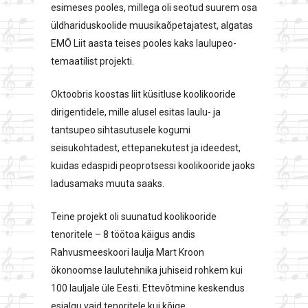
esimeses pooles, millega oli seotud suurem osa
üldhariduskoolide muusikaõpetajatest, algatas
EMÕ Liit aasta teises pooles kaks laulupeo-
temaatilist projekti.
Oktoobris koostas liit küsitluse koolikooride
dirigentidele, mille alusel esitas laulu- ja
tantsupeo sihtasutusele kogumi
seisukohtadest, ettepanekutest ja ideedest,
kuidas edaspidi peoprotsessi koolikooride jaoks
ladusamaks muuta saaks.
Teine projekt oli suunatud koolikooride
tenoritele – 8 töötoa käigus andis
Rahvusmeeskoori laulja Mart Kroon
ökonoomse laulutehnika juhiseid rohkem kui
100 lauljale üle Eesti. Ettevõtmine keskendus
esialgu vaid tenoritele kui kõige