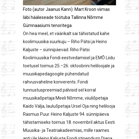
Foto (autor Jaanus Kann): Mart Kroon viimas
läbi hääleseade töötuba Tallinna Nõmme
Gümnaasiumi tenoritega.
On hea meel, et väärikalt sai tähistatud kahe
koolimuusika suurkuju – Riho Pätsi ja Heino
Kaljuste – sünnipäevad. Riho Pätsi
Koolimuusika Fondi eestvedamisel ja EMÕ Liidu
toetusel toimus 25.–26. oktoobrini heliloojale ja
muusikapedagoogile pühendatud
rahvusvaheline konverents. Fondi
tunnustuspreemiad pälvisid sel korral
muusikaõpetaja Meeli Nõmme, viiuliõpetaja
Kaido Välja, lauluõpetaja Ursel Oja ning helilooja
Rasmus Puur. Heino Kaljuste 94. sünnipäeva
tähistamiseks toimus 18. novembril aktus Eesti
Muusika- ja Teatriakadeemias, mille raames
anti üle Heino Kaljuste Fondi stipendium Diana