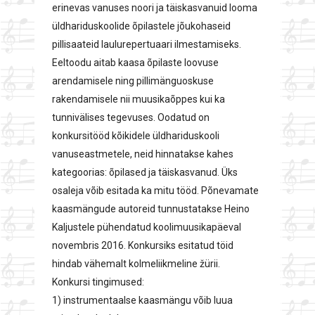
erinevas vanuses noori ja täiskasvanuid looma
üldhariduskoolide õpilastele jõukohaseid
pillisaateid laulurepertuaari ilmestamiseks.
Eeltoodu aitab kaasa õpilaste loovuse
arendamisele ning pillimänguoskuse
rakendamisele nii muusikaõppes kui ka
tunnivälises tegevuses. Oodatud on
konkursitööd kõikidele üldhariduskooli
vanuseastmetele, neid hinnatakse kahes
kategoorias: õpilased ja täiskasvanud. Üks
osaleja võib esitada ka mitu tööd. Põnevamate
kaasmängude autoreid tunnustatakse Heino
Kaljustele pühendatud koolimuusikapäeval
novembris 2016. Konkursiks esitatud töid
hindab vähemalt kolmeliikmeline žürii.
Konkursi tingimused:
1) instrumentaalse kaasmängu võib luua