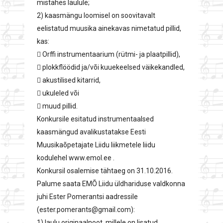
mistahes laulule;
2) kaasmängu loomisel on soovitavalt
eelistatud muusika ainekavas nimetatud pillid,
kas:
 Orffi instrumentaarium (rütmi- ja plaatpillid),
 plokkflöödid ja/või kuuekeelsed väikekandled,
 akustilised kitarrid,
 ukuleled või
 muud pillid.
Konkursile esitatud instrumentaalsed
kaasmängud avalikustatakse Eesti
Muusikaõpetajate Liidu liikmetele liidu
kodulehel www.emol.ee .
Konkursil osalemise tähtaeg on 31.10.2016.
Palume saata EMÕ Liidu üldhariduse valdkonna
juhi Ester Pomerantsi aadressile
(ester.pomerants@gmail.com):
1) laulu originaalnoot, millele on lisatud