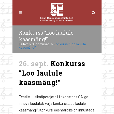
Konkurss “Loo laulule
kaasmäng!”
Esileht
>
Sündmused
>
Konkurss “Loo laulule
kaasmäng!”
26. sept.
Konkurss
“Loo laulule
kaasmäng!”
Eesti Muusikaõpetajate Liit koostöös SA-ga
Innove kuulutab välja konkursi „Loo laulule
kaasmäng!“. Konkursi eesmärgiks on innustada