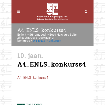
A4_ENLS_konkurss4
Esileht
>
Sündmused
>
Eesti Naislaulu Seltsi
25.aastapäeva ideekavandi
konkurss
>
A4_ENLS_konkurss4
10. jaan.
A4_ENLS_konkurss4
A4_ENLS_konkurss4