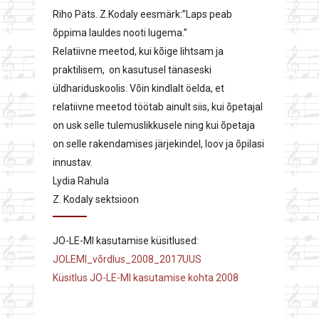
Riho Päts. Z.Kodaly eesmärk:”Laps peab
õppima lauldes nooti lugema.”
Relatiivne meetod, kui kõige lihtsam ja
praktilisem, on kasutusel tänaseski
üldhariduskoolis. Võin kindlalt öelda, et
relatiivne meetod töötab ainult siis, kui õpetajal
on usk selle tulemuslikkusele ning kui õpetaja
on selle rakendamises järjekindel, loov ja õpilasi
innustav.
Lydia Rahula
Z. Kodaly sektsioon
JO-LE-MI kasutamise küsitlused:
JOLEMI_võrdlus_2008_2017UUS
Küsitlus JO-LE-MI kasutamise kohta 2008