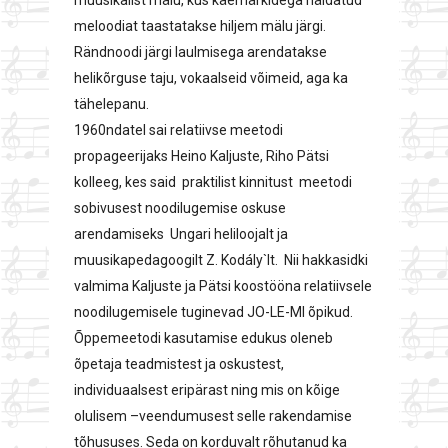
muusikalist mälu, kus käemärkidega näidatud
meloodiat taastatakse hiljem mälu järgi.
Rändnoodi järgi laulmisega arendatakse
helikõrguse taju, vokaalseid võimeid, aga ka
tähelepanu.
1960ndatel sai relatiivse meetodi
propageerijaks Heino Kaljuste, Riho Pätsi
kolleeg, kes said praktilist kinnitust meetodi
sobivusest noodilugemise oskuse
arendamiseks Ungari heliloojalt ja
muusikapedagoogilt Z. Kodály`lt. Nii hakkasidki
valmima Kaljuste ja Pätsi koostööna relatiivsele
noodilugemisele tuginevad JO-LE-MI õpikud.
Õppemeetodi kasutamise edukus oleneb
õpetaja teadmistest ja oskustest,
individuaalsest eripärast ning mis on kõige
olulisem –veendumusest selle rakendamise
tõhususes. Seda on korduvalt rõhutanud ka