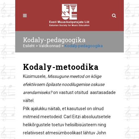
Kodaly-pedagoogika
Esileht
>
Valdkonnad
>
Kodaly-pedagoogika
Kodaly-metoodika
Küsimusele,
Missugune meetod on kõige
efektiivsem õpilaste noodilugemise oskuse
arendamiseks?
on vastust otsitud aastasadade
vältel.
Pilk ajalukku näitab, et kasutusel on olnud
mitmeid meetodeid: Carl Eitzi absoluutsetele
helikõrgustele toetuv helisilbisüsteem ning
relatiivsest atmesümboolikast lähtuv John