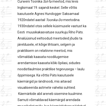
Curweni Toonika
Sol-fa
meetod, mis levis
Inglismaal 19. sajandi keskel. Selle võttis
kasutusele Agnes Hundogger Saksamaal
1920ndatel aastail
Toonika-Do
meetodina.
1930ndatel otsis sellele küsimusele vastust ka
Eesti muusikakasvatuse suurkuju Riho Päts.
Analüüsinud eeltoodud meetodeid jõudis ta
järeldusele, et kõige lihtsam, selgem ja
praktilisem on relatiivne meetod, mis
võimaldab kaasata noodilugemise
arendamisse kaasata kõiki õpilasi, sidudes
noodistlaulmise praktilise tegevusega – laulu
õppimisega. Ka võttis Päts kasutusele
käemärgid ja rändnoodi, mis aitavad
visualiseerida astmete vahelisi suhteid.
Käemärkide abil areneb sisemine kuulmine.
Samuti võimaldavad käemärgid arendada