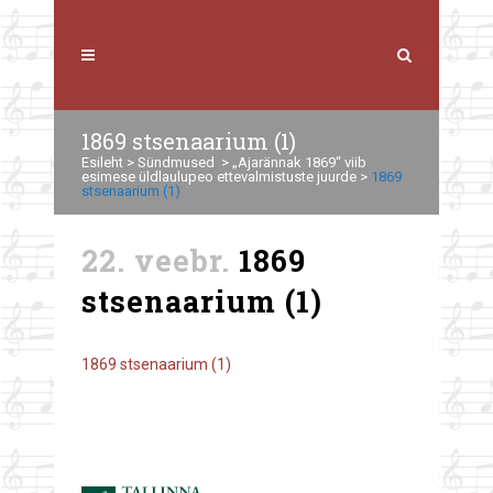
1869 stsenaarium (1)
Esileht
>
Sündmused
>
„Ajarännak 1869“ viib
esimese üldlaulupeo ettevalmistuste juurde
>
1869
stsenaarium (1)
22. veebr.
1869
stsenaarium (1)
1869 stsenaarium (1)