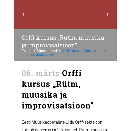
Orffi kursus „Rütm, muusika
ja improvisatsioon“
Esileht
>
Sündmused
>
Orffi kursus „Rütm, muusika
ja improvisatsioon“
06. märts
Orffi
kursus „Rütm,
muusika ja
improvisatsioon“
Eesti Muusikaõpetajate Liidu Orff-sektsioon
kutsub osalema Orff-kursusel „Rütm, muusika