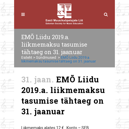
EMÕ Liidu 2019.a.
liikmemaksu tasumise
tähtaeg on 31. jaanuar
Esileht
>
Sündmused
>
EMÕ Liidu 2019.a.
liikmemaksu tasumise tähtaeg on 31. jaanuar
31. jaan.
EMÕ Liidu
2019.a. liikmemaksu
tasumise tähtaeg on
31. jaanuar
Liikmemaks alates 12 €. Konto – SEB