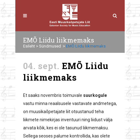
EMÕ Liidu liikmemaks
Esileht
>
Sündmused
>
EMÕ Liidu liikmemaks
04. sept.
EMÕ Liidu
liikmemaks
Et saaks novembris toimuvale
suurkogule
vastu minna reaalsusele vastavate andmetega,
on muusikaõpetajate liit otsustanud teha
liikmete nimekirjas inventuuri ning liidust välja
arvata kõik, kes ei ole tasunud liikmemaksu.
Sellega seoses palume kontrollida, kas olete