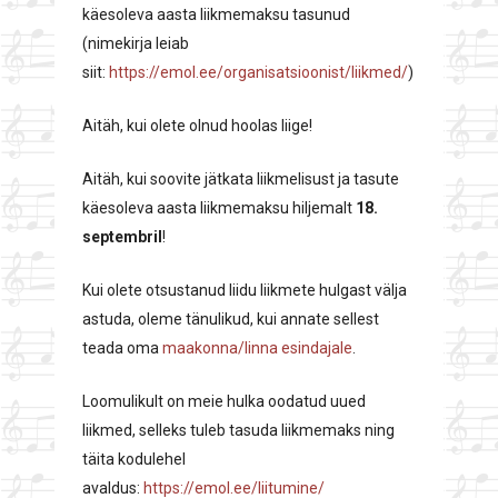
käesoleva aasta liikmemaksu tasunud
(nimekirja leiab
siit:
https://emol.ee/organisatsioonist/liikmed/
)
Aitäh, kui olete olnud hoolas liige!
Aitäh, kui soovite jätkata liikmelisust ja tasute
käesoleva aasta liikmemaksu hiljemalt
18.
septembril
!
Kui olete otsustanud liidu liikmete hulgast välja
astuda, oleme tänulikud, kui annate sellest
teada oma
maakonna/linna esindajale
.
Loomulikult on meie hulka oodatud uued
liikmed, selleks tuleb tasuda liikmemaks ning
täita kodulehel
avaldus:
https://emol.ee/liitumine/