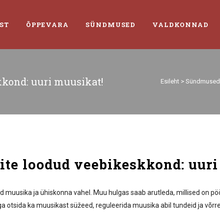
ST
ÕPPEVARA
SÜNDMUSED
VALDKONNAD
kond: uuri muusikat!
Esileht
>
Sündmused
te loodud veebikeskkond: uuri
d muusika ja ühiskonna vahel. Muu hulgas saab arutleda, millised on pö
a otsida ka muusikast süžeed, reguleerida muusika abil tundeid ja võrre