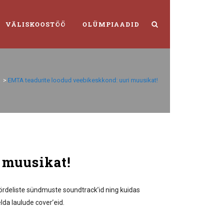
VÄLISKOOSTÖÖ
OLÜMPIAADID
>
EMTA teadurite loodud veebikeskkond: uuri muusikat!
 muusikat!
ördeliste sündmuste soundtrack’id ning kuidas
lda laulude cover’eid.