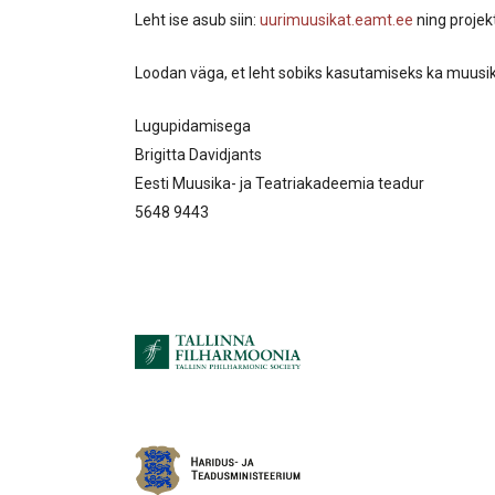
Leht ise asub siin:
uurimuusikat.eamt.ee
ning projek
Loodan väga, et leht sobiks kasutamiseks ka muusi
Lugupidamisega
Brigitta Davidjants
Eesti Muusika- ja Teatriakadeemia teadur
5648 9443