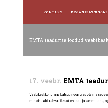
KONTAKT
ORGANISATSIOONI
EMTA teadurite loodud veebikesk
17. veebr.
EMTA teaduri
Veebikeskkond, mis kutsub noori üles otsima seosei
muusika abil rahvuslikkust ehitada ja lammutada, ag