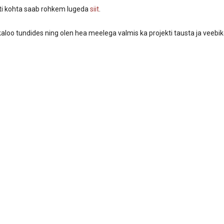
ti kohta saab rohkem lugeda
siit
.
kaloo tundides ning olen hea meelega valmis ka projekti tausta ja vee