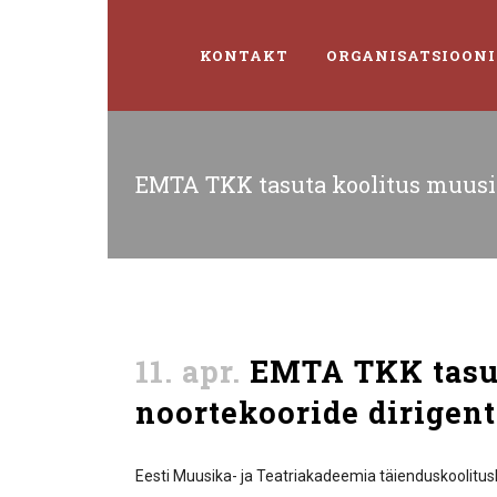
KONTAKT
ORGANISATSIOONI
EMTA TKK tasuta koolitus muusika
11. apr.
EMTA TKK tasuta
noortekooride dirigent
Eesti Muusika- ja Teatriakadeemia täienduskoolitusk