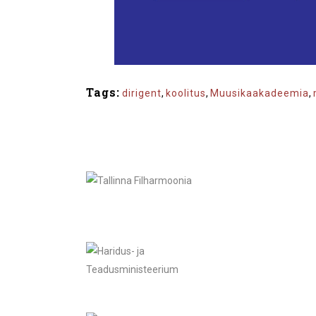
Tags:
dirigent
,
koolitus
,
Muusikaakadeemia
,