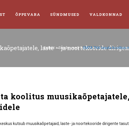
ST
ÕPPEVARA
SÜNDMUSED
VALDKONNAD
õpetajatele, laste – ja noortekooride dirigen
Esileht
>
Sündmused
>
EMTA TKK tasuta koolitus mu
 koolitus muusikaõpetajatele, 
idele
eskus kutsub muusikaõpetajaid, laste- ja noortekooride dirigente tasut