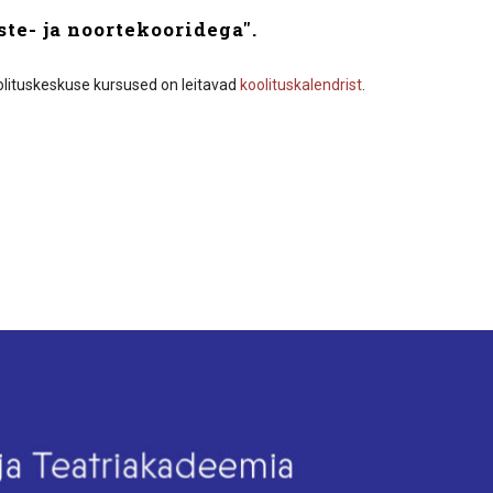
te- ja noortekooridega".
olituskeskuse kursused on leitavad
koolituskalendrist
.