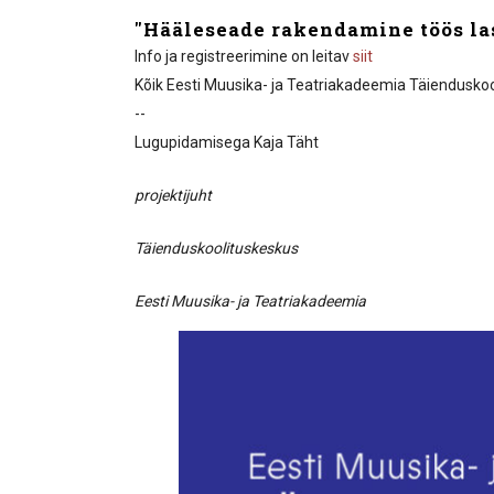
"Hääleseade rakendamine töös las
Info ja registreerimine on leitav
siit
Kõik Eesti Muusika- ja Teatriakadeemia Täiendusko
--
Lugupidamisega Kaja Täht
projektijuht
Täienduskoolituskeskus
Eesti Muusika- ja Teatriakadeemia