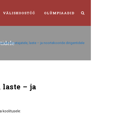
VÄLISKOOSTÖÖ
OLÜMPIAADID
tidele
usikaõpetajatele, laste – ja noortekooride dirigentidele
laste – ja
a koolitusele: