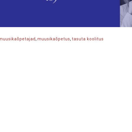
muusikaõpetajad
,
muusikaõpetus
,
tasuta koolitus