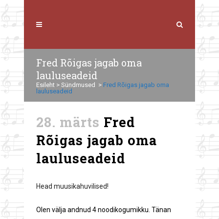
Fred Rõigas jagab oma
lauluseadeid
Esileht
>
Sündmused
>
Fred Rõigas jagab oma
lauluseadeid
28. märts
Fred
Rõigas jagab oma
lauluseadeid
Head muusikahuvilised!
Olen välja andnud 4 noodikogumikku. Tänan