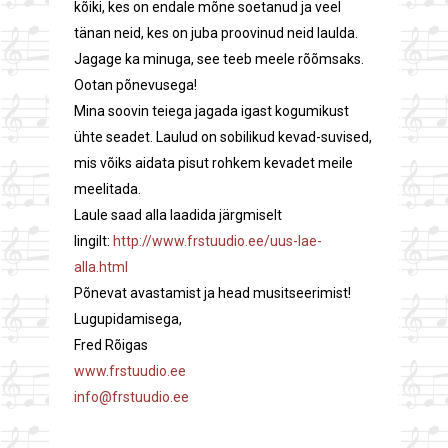
kõiki, kes on endale mõne soetanud ja veel
tänan neid, kes on juba proovinud neid laulda.
Jagage ka minuga, see teeb meele rõõmsaks.
Ootan põnevusega!
Mina soovin teiega jagada igast kogumikust
ühte seadet. Laulud on sobilikud kevad-suvised,
mis võiks aidata pisut rohkem kevadet meile
meelitada.
Laule saad alla laadida järgmiselt
lingilt:
http://www.frstuudio.ee/uus-lae-
alla.html
Põnevat avastamist ja head musitseerimist!
Lugupidamisega,
Fred Rõigas
www.frstuudio.ee
info@frstuudio.ee