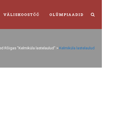
VÄLISKOOSTÖÖ
OLÜMPIAADID
ed Rõigas "Kelmiküla lastelaulud"
>
Kelmiküla lastelaulud