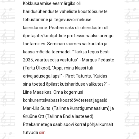
Kokkusaamise eesmärgiks oli
haridusühenduste vaheliste koostöösuhete
tõhustamine ja tegevusvõimekuse
laiendamine. Peateemaks oli ühenduste roll
õpetajate/koolijuhtide professionaalse arengu
toetamises. Seminari raames sai kuulata ja
kaasa mõelda teemadel: "Tark ja tegus Eesti
2035, väärtused ja vastutus" - Margus Pedaste
(Tartu Ülikool), "Appi, minu klassi tuli
erivajadusega laps!" - Piret Tatunts, "Kuidas
sina toetad õpilast kutshariduse valikutes?" -
Liine Maasikas. Oma kogemusi
konkurentsivabast koostöövõtetest jagasid
Mari-Liis Sults (Tallinna Kunstigümnaasium) ja
Grüüne Ott (Tallinna Endla lasteaed).
Ettekannetega saab soovi korral põhjalikumalt
tutvuda
siin
.