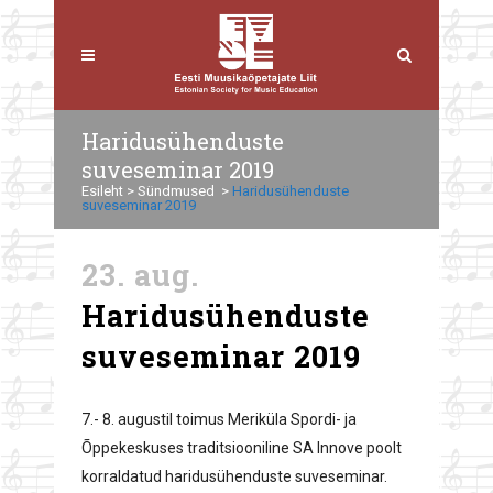
Haridusühenduste
suveseminar 2019
Esileht
>
Sündmused
>
Haridusühenduste
suveseminar 2019
23. aug.
Haridusühenduste
suveseminar 2019
7.- 8. augustil toimus Meriküla Spordi- ja
Õppekeskuses traditsiooniline SA Innove poolt
korraldatud haridusühenduste suveseminar.