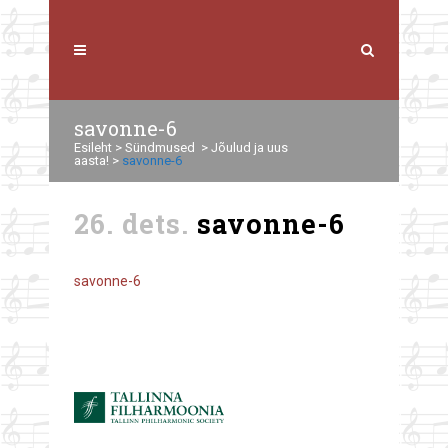
savonne-6
Esileht
>
Sündmused
>
Jõulud ja uus
aasta!
>
savonne-6
26. dets.
savonne-6
savonne-6