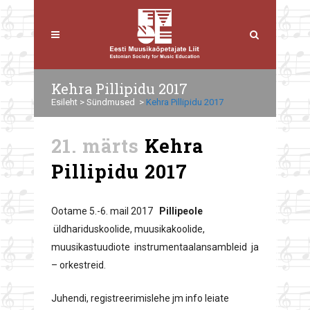
Kehra Pillipidu 2017
Esileht
>
Sündmused
>
Kehra Pillipidu 2017
21. märts
Kehra
Pillipidu 2017
Ootame 5.-6. mail 2017
Pillipeole
üldhariduskoolide, muusikakoolide,
muusikastuudiote instrumentaalansambleid ja
– orkestreid.
Juhendi, registreerimislehe jm info leiate