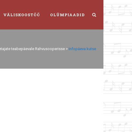
VÄLISKOOSTÖÖ
OLÜMPIAADID
etajate teabepäevale Rahvusooperisse
>
Infopäeva kutse