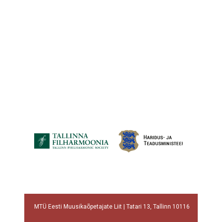
MTÜ Eesti Muusikaõpetajate Liit | Tatari 13, Tallinn 10116