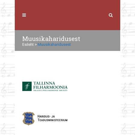
Muusikaharidusest
Esileht
>
Muusikaharidusest