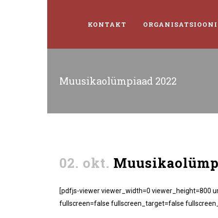
KONTAKT
ORGANISATSIOONI
Muusikaolümpiaad 2022
02. okt.
Muusikaolümpi
[pdfjs-viewer viewer_width=0 viewer_height=800 
fullscreen=false fullscreen_target=false fullscree