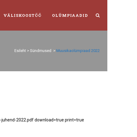
VÄLISKOOSTÖÖ
OLÜMPIAADID
Esileht
>
Sündmused
>
Muusikaolümpiaad 2022
-juhend-2022.pdf download=true print=true