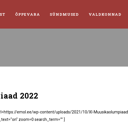
ST
ÕPPEVARA
SÜNDMUSED
VALDKONNAD
aad 2022
url=https://emol.ee/wp-content/uploads/2021/10/XI-Muusikaolumpiaad
n_text="on" zoom=0 search_term="" ]