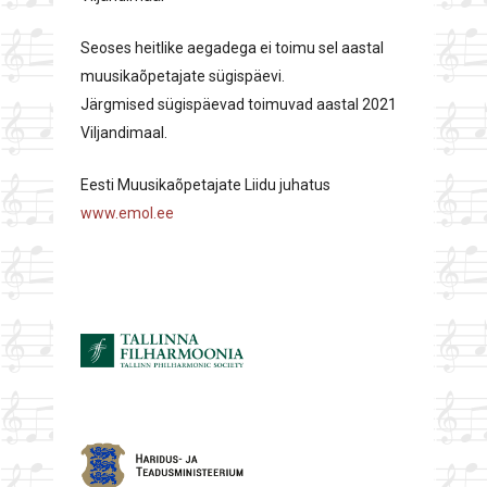
Seoses heitlike aegadega ei toimu sel aastal
muusikaõpetajate sügispäevi.
Järgmised sügispäevad toimuvad aastal 2021
Viljandimaal.
Eesti Muusikaõpetajate Liidu juhatus
www.emol.ee