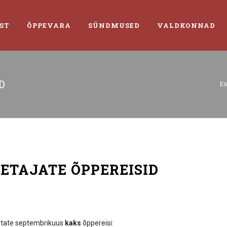
ST
ÕPPEVARA
SÜNDMUSED
VALDKONNAD
D
Es
TAJATE ÕPPEREISID
astate septembrikuus
kaks
õppereisi: