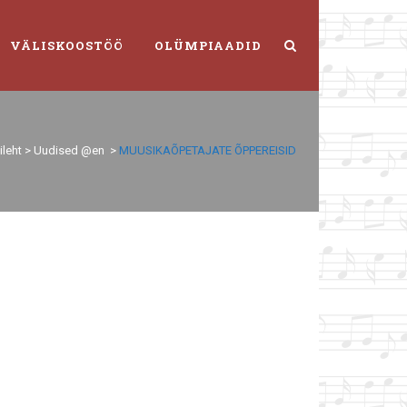
VÄLISKOOSTÖÖ
OLÜMPIAADID
ileht
>
Uudised @en
>
MUUSIKAÕPETAJATE ÕPPEREISID