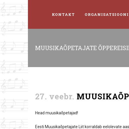
KONTAKT
ORGANISATSIOONI
MUUSIKAÕPETAJATE ÕPPEREISI
27. veebr.
MUUSIKAÕPE
Head muusikaõpetajad!
Eesti Muusikaõpetajate Liit korraldab eelolevate a