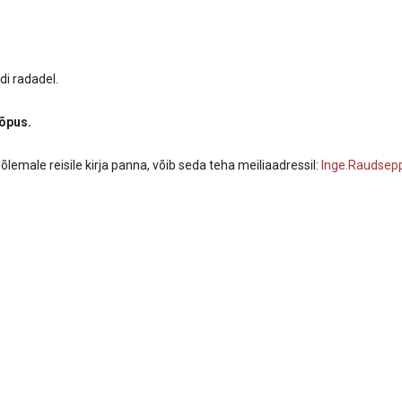
di radadel.
 lõpus.
õlemale reisile kirja panna, võib seda teha meiliaadressil:
Inge.Raudsep