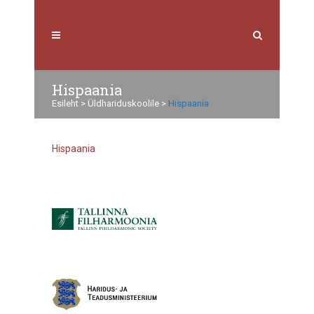
Hispaania
Esileht
>
Üldhariduskoolile
>
Hispaania
Hispaania