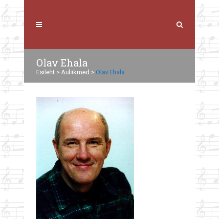
Olav Ehala
Esileht
>
Auliikmed
>
Olav Ehala