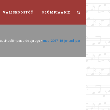
VÄLISKOOSTÖÖ
OLÜMPIAADID
uusikaolümpiaadide ajalugu
>
muo_2017_18_juhend_par