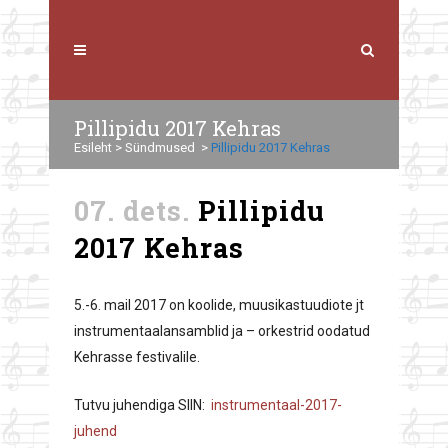
Pillipidu 2017 Kehras
Esileht
>
Sündmused
>
Pillipidu 2017 Kehras
07. dets.
Pillipidu
2017 Kehras
5.-6. mail 2017 on koolide, muusikastuudiote jt
instrumentaalansamblid ja – orkestrid oodatud
Kehrasse festivalile.
Tutvu juhendiga SIIN:
instrumentaal-2017-
juhend