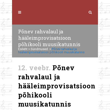
Põnev rahvalaul ja
hääleimprovisatsioon
põhikooli muusikatunnis
Esileht
>
Sündmused
>
Põnev rahvalaul ja
hääleimprovisatsioon põhikooli muusikatunnis
12. veebr.
Põnev
rahvalaul ja
hääleimprovisatsioon
põhikooli
muusikatunnis