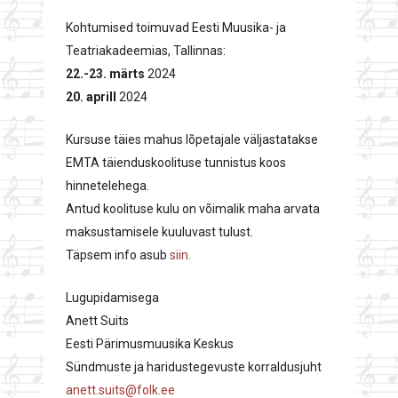
Kohtumised toimuvad Eesti Muusika- ja
Teatriakadeemias, Tallinnas:
22.-23. märts
2024
20. aprill
2024
Kursuse täies mahus lõpetajale väljastatakse
EMTA täienduskoolituse tunnistus koos
hinnetelehega.
Antud koolituse kulu on võimalik maha arvata
maksustamisele kuuluvast tulust.
Täpsem info asub
siin.
Lugupidamisega
Anett Suits
Eesti Pärimusmuusika Keskus
Sündmuste ja haridustegevuste korraldusjuht
anett.suits@folk.ee