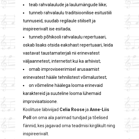
teab rahvalaulude ja laulumängude liike;
tunneb rahvalaulu traditsioonilise esitustiili
tunnuseid, suudab regilaule stiilselt ja
inspireerivalt ise esitada;
tunneb põhikooli rahvalaulu repertuaari,
oskab lisaks otsida eakohast repertuaari, leida
vastavat taustamaterjali nii erinevatest
väljaannetest, internetist kui ka arhiivist;
omab improviseerimisel arusaamist
erinevatest hääle tehnilistest võimalustest;
on võimeline häälega looma erinevaid
karaktereid ja suuteline looma lühemaid
improvisatsioone.
Koolituse läbiviijad
Celia Roose
ja
Anne-Liis
Poll
on oma ala parimad tundjad ja tõelised
fännid, kes jagavad oma teadmisi kirglikult ning
inspireerivalt.