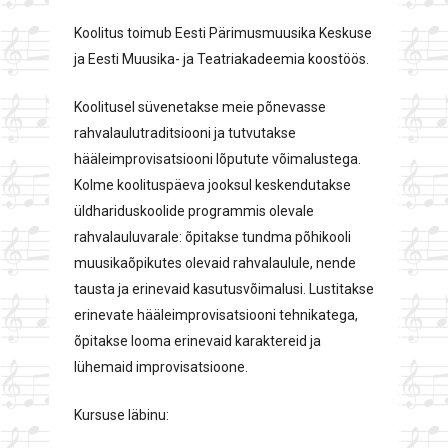
Koolitus toimub Eesti Pärimusmuusika Keskuse
ja Eesti Muusika- ja Teatriakadeemia koostöös.
Koolitusel süvenetakse meie põnevasse
rahvalaulutraditsiooni ja tutvutakse
hääleimprovisatsiooni lõputute võimalustega.
Kolme koolituspäeva jooksul keskendutakse
üldhariduskoolide programmis olevale
rahvalauluvarale: õpitakse tundma põhikooli
muusikaõpikutes olevaid rahvalaulule, nende
tausta ja erinevaid kasutusvõimalusi. Lustitakse
erinevate hääleimprovisatsiooni tehnikatega,
õpitakse looma erinevaid karaktereid ja
lühemaid improvisatsioone.
Kursuse läbinu: