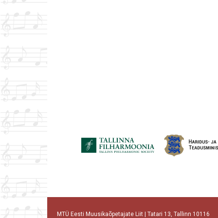
MTÜ Eesti Muusikaõpetajate Liit | Tatari 13, Tallinn 10116