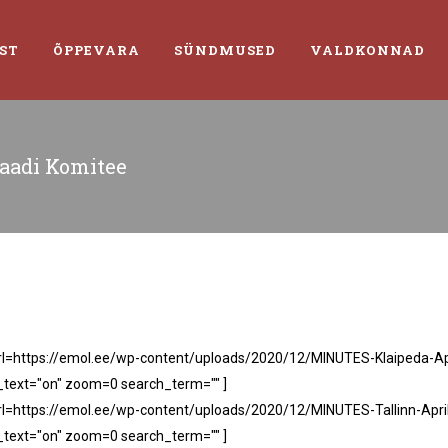
ST
ÕPPEVARA
SÜNDMUSED
VALDKONNAD
aadi Komitee
rl=https://emol.ee/wp-content/uploads/2020/12/MINUTES-Klaipeda-Apr
n_text="on" zoom=0 search_term="" ]
rl=https://emol.ee/wp-content/uploads/2020/12/MINUTES-Tallinn-Apri
n_text="on" zoom=0 search_term="" ]