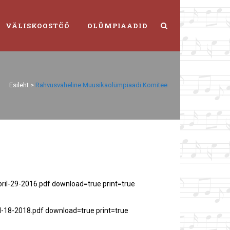
VÄLISKOOSTÖÖ
OLÜMPIAADID
Esileht
>
Rahvusvaheline Muusikaolümpiaadi Komitee
il-29-2016.pdf download=true print=true
l-18-2018.pdf download=true print=true