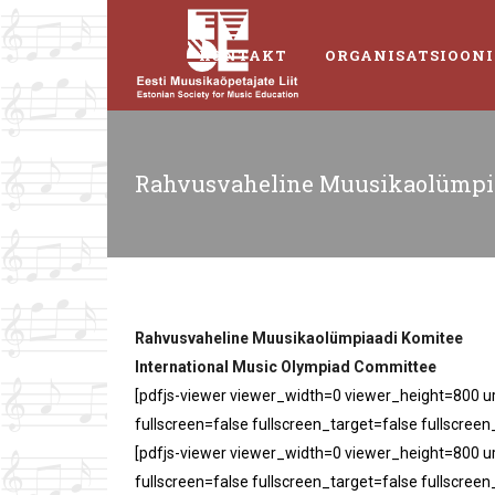
KONTAKT
ORGANISATSIOONI
Rahvusvaheline Muusikaolümpi
Rahvusvaheline Muusikaolümpiaadi Komitee
International Music Olympiad Committee
[pdfjs-viewer viewer_width=0 viewer_height=800 u
fullscreen=false fullscreen_target=false fullscree
[pdfjs-viewer viewer_width=0 viewer_height=800 u
fullscreen=false fullscreen_target=false fullscree