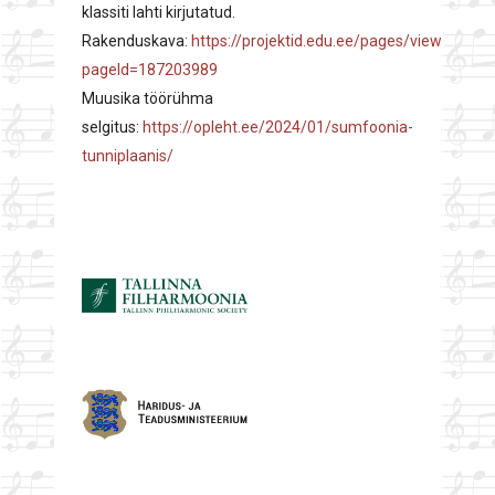
klassiti lahti kirjutatud.
Rakenduskava:
https://projektid.edu.ee/pages/viewpage.a
pageId=187203989
Muusika töörühma
selgitus:
https://opleht.ee/2024/01/sumfoonia-
tunniplaanis/