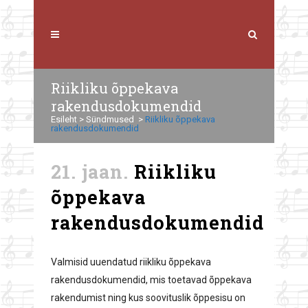
Riikliku õppekava
rakendusdokumendid
Esileht
>
Sündmused
>
Riikliku õppekava
rakendusdokumendid
21. jaan.
Riikliku
õppekava
rakendusdokumendid
Valmisid uuendatud riikliku õppekava
rakendusdokumendid, mis toetavad õppekava
rakendumist ning kus soovituslik õppesisu on