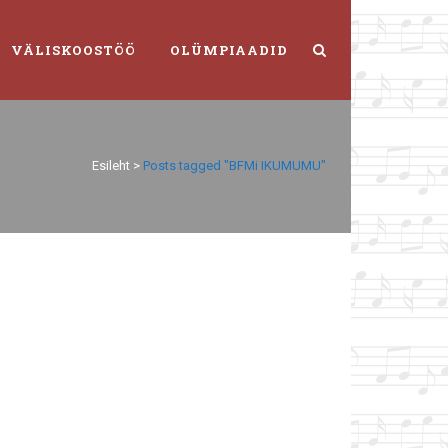
VÄLISKOOSTÖÖ
OLÜMPIAADID
Esileht
>
Posts tagged "BFMi IKUMUMU"