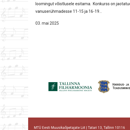
loomingut võistlusele esitama. Konkurss on jaotatu
vanuserühmadesse 11-15 ja 16-19...
03. mai 2025
MTÜ Eesti Muusikaõpetajate Liit | Tatari 13, Tallinn 10116