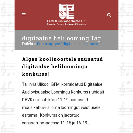
digitaalne helilooming Tag
Esileht
>
Posts tagged "digitaalne helilooming"
Algas koolinoortele suunatud
digitaalse heliloomingu
konkurss!
Tallinna Ülikooli BFMi korraldatud Digitaalse
Audiovisuaalse Loomingu Konkurss (lühidalt
DAVK) kutsub kõiki 11-19 aastaseid
muusikahuvilisi oma loomingut võistlusele
esitama. Konkurss on jaotatud
vanuserühmadesse 11-15 ja 16-19...