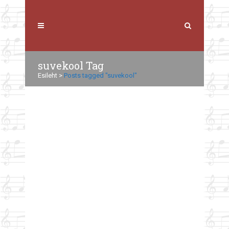
suvekool Tag
Esileht
>
Posts tagged "suvekool"
MTA TKK suvekoolid ja tasuta
kursused sügissemestril 2025
EMTA TKK kutsub huvilisi liituma erinevate
suvekoolidega. Lisaks oleme täiendanud tasuta
kursuste infot sügissemestriks 2025 ning
registreerimine kursustele on nüüd avatud.
Rohkem infot on leitav siit-- Lugupidamisega
Kaja...
23. aprill 2025