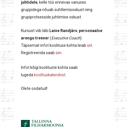
juhtidele
, kelle töö erinevas vanuses
gruppidega nõuab suhtlemisoskust ning
grupiprotsesside juhtimise oskust.
Kursust viib läbi
Laine Randjärv
,
personaalse
arengu treener
(
Executive Coach
).
Täpsemat infot koolituse kohta leiab
siit
.
Registreerida saab
siin
.
Infot kõigi koolituste kohta saab
lugeda
koolituskalendrist
.
Olete oodatud!