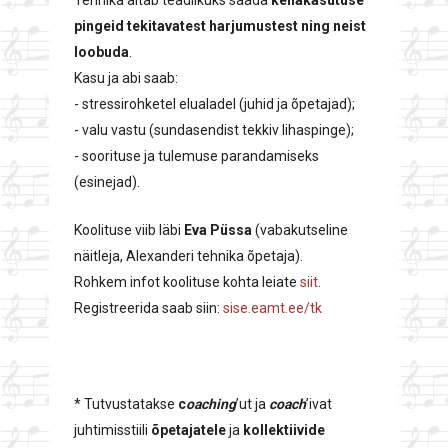
Tehnika aitab teadlikuks saada
kehakasutuse
pingeid tekitavatest harjumustest ning neist
loobuda
.
Kasu ja abi saab:
- stressirohketel elualadel (juhid ja õpetajad);
- valu vastu (sundasendist tekkiv lihaspinge);
- soorituse ja tulemuse parandamiseks
(esinejad).
Koolituse viib läbi
Eva Püssa
(vabakutseline
näitleja, Alexanderi tehnika õpetaja).
Rohkem infot koolituse kohta leiate
siit
.
Registreerida saab siin:
sise.eamt.ee/tk
* Tutvustatakse
c
oaching
’ut ja
coach
’ivat
juhtimisstiili
õpetajatele
ja
kollektiivide