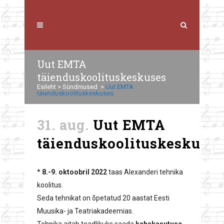
Uut EMTA
täienduskoolituskeskuses
Esileht
>
Sündmused
>
Uut EMTA
täienduskoolituskeskuses
31. aug.
Uut EMTA
täienduskoolituskeskuses
*
8.-9. oktoobril 2022
taas Alexanderi tehnika
koolitus.
Seda tehnikat on õpetatud 20 aastat Eesti
Muusika- ja Teatriakadeemias.