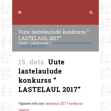
Uute lastelaulude konkurss “
LASTELAUL 2017”
Esileht
>
Sündmused
>
Uute lastelaulude konkurss
“ LASTELAUL 2017”
15. dets.
Uute
lastelaulude
konkurss “
LASTELAUL 2017”
Täpsem info siin:
lastelaul-2017-konkursi-
juhend