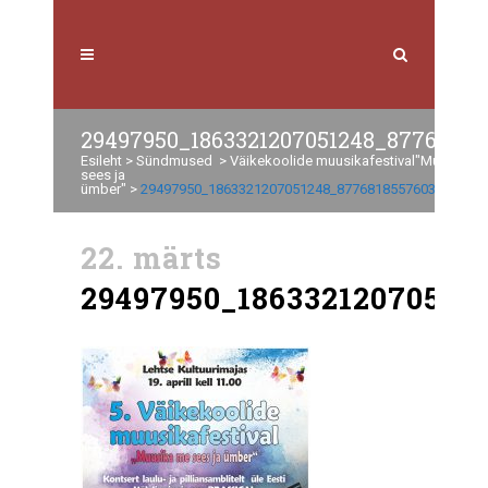
29497950_1863321207051248_87768185
Esileht
>
Sündmused
>
Väikekoolide muusikafestival"Muusika 
sees ja
ümber"
>
29497950_1863321207051248_8776818557603282944
22. märts
29497950_18633212070512