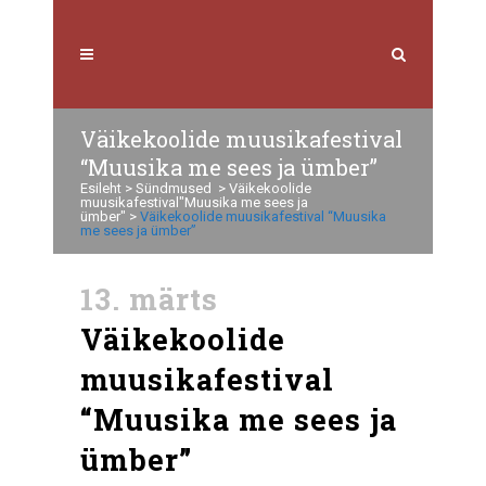
Väikekoolide muusikafestival
“Muusika me sees ja ümber”
Esileht
>
Sündmused
>
Väikekoolide
muusikafestival"Muusika me sees ja
ümber"
>
Väikekoolide muusikafestival “Muusika
me sees ja ümber”
13. märts
Väikekoolide
muusikafestival
“Muusika me sees ja
ümber”