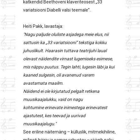
katkendid Beethoveni klaveriteosest „33
variatsiooni Diabelli valsi teemale”.
Heiti Pakk, lavastaja:
"Nagu paljude oluliste asjadega meie elus, nii
sattusin ka „33 variatsiooni“ tekstiga kokku
juhuslikult. Haarasin tuttava teatrijuhi laual
olevast näidendite virnast lugemiseks esimese,
mis näppu puutus. Tegin lahti, lugesin läbi ja kui
kaaned sulgesin, oli avanenud varem
avastamata maailm.
Näidend ei ole kirjutatud pelgalt retkena
muusikaajalukku, vaid on nagu
kohtumine erinevate inimestega erinevatest
ajastutest, kes teevad ja uurivad
muusikaajalugu."
See eriline näitemäng – külluslik, mitmekihiline,