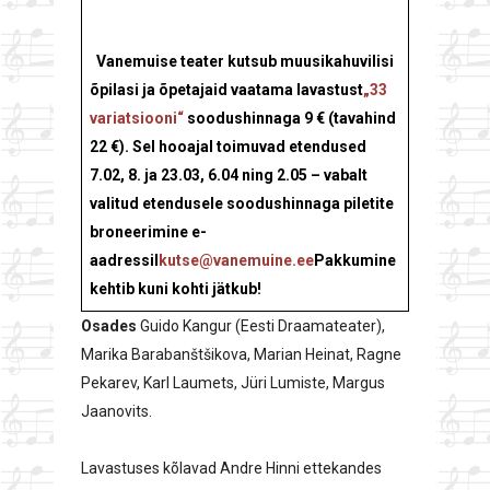
Vanemuise teater kutsub muusikahuvilisi
õpilasi ja õpetajaid vaatama lavastust
„33
variatsiooni“
soodushinnaga 9 € (tavahind
22 €). Sel hooajal toimuvad etendused
7.02, 8. ja 23.03, 6.04 ning 2.05 – vabalt
valitud etendusele soodushinnaga piletite
broneerimine e-
aadressil
kutse@vanemuine.ee
Pakkumine
kehtib kuni kohti jätkub!
Osades
Guido Kangur (Eesti Draamateater),
Marika Barabanštšikova, Marian Heinat, Ragne
Pekarev, Karl Laumets, Jüri Lumiste, Margus
Jaanovits.
Lavastuses kõlavad Andre Hinni ettekandes