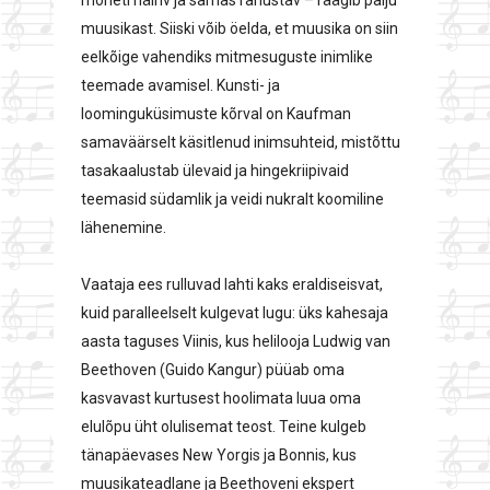
mõneti häiriv ja samas rahustav – räägib palju
muusikast. Siiski võib öelda, et muusika on siin
eelkõige vahendiks mitmesuguste inimlike
teemade avamisel. Kunsti- ja
loominguküsimuste kõrval on Kaufman
samaväärselt käsitlenud inimsuhteid, mistõttu
tasakaalustab ülevaid ja hingekriipivaid
teemasid südamlik ja veidi nukralt koomiline
lähenemine.
Vaataja ees rulluvad lahti kaks eraldiseisvat,
kuid paralleelselt kulgevat lugu: üks kahesaja
aasta taguses Viinis, kus helilooja Ludwig van
Beethoven (Guido Kangur) püüab oma
kasvavast kurtusest hoolimata luua oma
elulõpu üht olulisemat teost. Teine kulgeb
tänapäevases New Yorgis ja Bonnis, kus
muusikateadlane ja Beethoveni ekspert