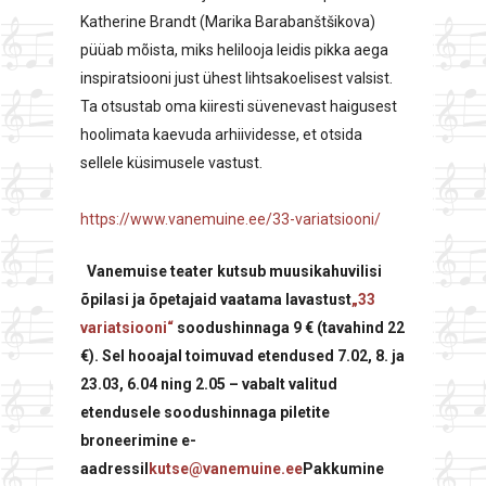
Katherine Brandt (Marika Barabanštšikova)
püüab mõista, miks helilooja leidis pikka aega
inspiratsiooni just ühest lihtsakoelisest valsist.
Ta otsustab oma kiiresti süvenevast haigusest
hoolimata kaevuda arhiividesse, et otsida
sellele küsimusele vastust.
https://www.vanemuine.ee/33-variatsiooni/
Vanemuise teater kutsub muusikahuvilisi
õpilasi ja õpetajaid vaatama lavastust
„33
variatsiooni“
soodushinnaga 9 € (tavahind 22
€).
Sel hooajal toimuvad etendused 7.02, 8. ja
23.03, 6.04 ning 2.05 –
vabalt valitud
etendusele soodushinnaga piletite
broneerimine e-
aadressil
kutse@vanemuine.ee
Pakkumine