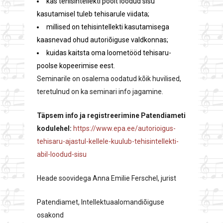
kas tehisintellekti poolt loodud sisu
kasutamisel tuleb tehisarule viidata;
millised on tehisintellekti kasutamisega
kaasnevad ohud autoriõiguse valdkonnas;
kuidas kaitsta oma loometööd tehisaru-
poolse kopeerimise eest.
Seminarile on osalema oodatud kõik huvilised,
teretulnud on ka seminari info jagamine.
Täpsem info ja registreerimine Patendiameti
kodulehel:
https://www.epa.ee/autorioigus-
tehisaru-ajastul-kellele-kuulub-tehisintellekti-
abil-loodud-sisu
Heade soovidega Anna Emilie Ferschel, jurist
Patendiamet, Intellektuaalomandiõiguse
osakond