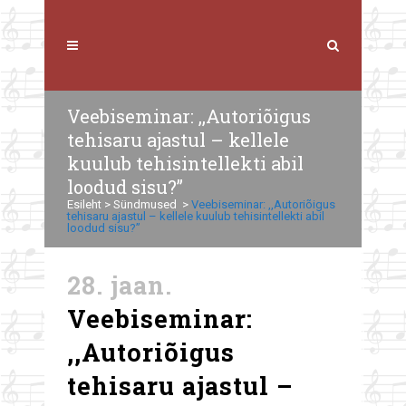
Veebiseminar: ,,Autoriõigus
tehisaru ajastul – kellele
kuulub tehisintellekti abil
loodud sisu?”
Esileht
>
Sündmused
>
Veebiseminar: ,,Autoriõigus
tehisaru ajastul – kellele kuulub tehisintellekti abil
loodud sisu?”
28. jaan.
Veebiseminar:
,,Autoriõigus
tehisaru ajastul –