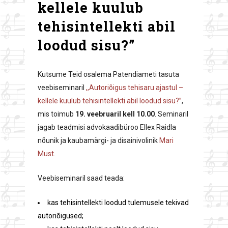
kellele kuulub
tehisintellekti abil
loodud sisu?”
Kutsume Teid osalema Patendiameti tasuta
veebiseminaril
,,Autoriõigus tehisaru ajastul –
kellele kuulub tehisintellekti abil loodud sisu?’’
,
mis toimub
19. veebruaril kell 10.00
. Seminaril
jagab teadmisi advokaadibüroo Ellex Raidla
nõunik ja kaubamärgi- ja disainivolinik
Mari
Must
.
Veebiseminaril saad teada:
kas tehisintellekti loodud tulemusele tekivad
autoriõigused;