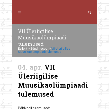
VII Üleriigilise
Muusikaolümpiaadi
tulemused
Esileht
>
Sündmused
>
VII Üleriigilise
Muusikaolümpiaadi tulemused
04. apr.
VII
Üleriigilise
Muusikaolümpiaadi
tulemused
Põhikooli tulemused: