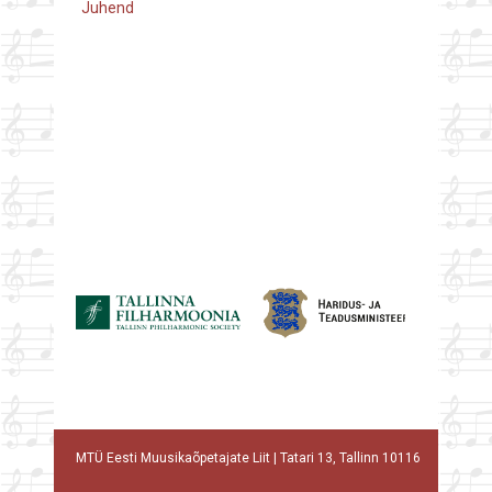
Juhend
MTÜ Eesti Muusikaõpetajate Liit | Tatari 13, Tallinn 10116