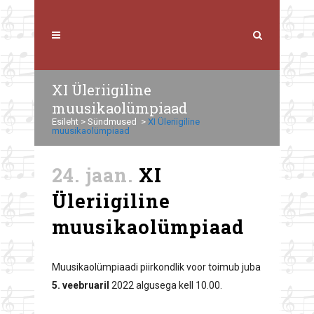
XI Üleriigiline
muusikaolümpiaad
Esileht
>
Sündmused
>
XI Üleriigiline
muusikaolümpiaad
24. jaan.
XI
Üleriigiline
muusikaolümpiaad
Muusikaolümpiaadi piirkondlik voor toimub juba
5. veebruaril
2022 algusega kell 10.00.