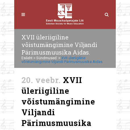
XVII üleriigiline
võistumängimine Viljandi
Pärimusmuusika Aidas.
Esileht
>
Sündmused
>
XVII üleriigiline
võistumängimine Viljandi Pärimusmuusika Aidas.
20. veebr.
XVII
üleriigiline
võistumängimine
Viljandi
Pärimusmuusika