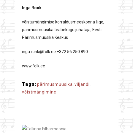
Inga Ronk
võistumängimise korraldusmeeskonna liige,
pärimusmuusika teabekogu juhataja, Eesti
Pärimusmuusika Keskus
inga.ronk@folk.ee +372 56 250 890
www.folk.ee
Tags:
pärimusmuusika
,
viljandi
,
võistmängimine