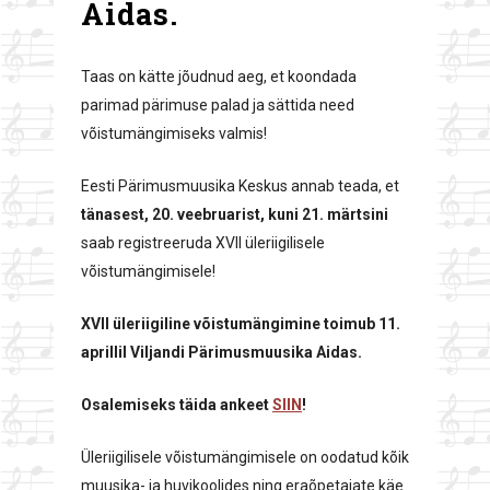
Aidas.
Taas on kätte jõudnud aeg, et koondada
parimad pärimuse palad ja sättida need
võistumängimiseks valmis!
Eesti Pärimusmuusika Keskus annab teada, et
tänasest, 20. veebruarist, kuni 21. märtsini
saab registreeruda XVII üleriigilisele
võistumängimisele!
XVII üleriigiline võistumängimine toimub 11.
aprillil Viljandi Pärimusmuusika Aidas.
Osalemiseks täida ankeet
SIIN
!
Üleriigilisele võistumängimisele on oodatud kõik
muusika- ja huvikoolides ning eraõpetajate käe