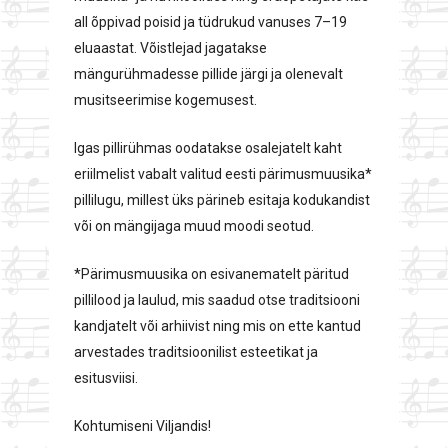
all õppivad poisid ja tüdrukud vanuses 7–19
eluaastat. Võistlejad jagatakse
mängurühmadesse pillide järgi ja olenevalt
musitseerimise kogemusest.
Igas pillirühmas oodatakse osalejatelt kaht
eriilmelist vabalt valitud eesti pärimusmuusika*
pillilugu, millest üks pärineb esitaja kodukandist
või on mängijaga muud moodi seotud.
*Pärimusmuusika on esivanematelt päritud
pillilood ja laulud, mis saadud otse traditsiooni
kandjatelt või arhiivist ning mis on ette kantud
arvestades traditsioonilist esteetikat ja
esitusviisi.
Kohtumiseni Viljandis!