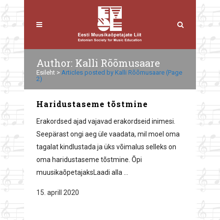
Author: Kalli Rõõmusaare
Esileht
>
Articles posted by Kalli Rõõmusaare
(Page
2)
Haridustaseme tõstmine
Erakordsed ajad vajavad erakordseid inimesi.
Seepärast ongi aeg üle vaadata, mil moel oma
tagalat kindlustada ja üks võimalus selleks on
oma haridustaseme tõstmine. Õpi
muusikaõpetajaksLaadi alla ...
15. aprill 2020