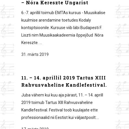
– Nóra Kereszte Ungarist
6.-7. aprillil toimub EMTAs kursus - Muusikalise
kuulmise arendamine toetudes Kodaly
kontsptsioonile. Kursuse viib läbi Budapesti F.
Liszti nim Muusikaakadeemia õppejõud Nóra
Kereszte. ...
31. märts 2019
11. – 14. aprillil 2019 Tartus XIII
Rahvusvaheline Kandlefestival.
Juba vähem kui kuu aja pärast, 11. – 14. aprill
2019 toimub Tartus XIII Rahvusvaheline
Kandlefestival. Festival toob kuulajate ette
professionaalid nii Eestist kui väljastpoolt:...