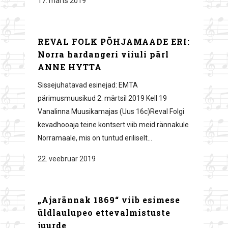
17. märts 2019
REVAL FOLK PÕHJAMAADE ERI:
Norra hardangeri viiuli pärl
ANNE HYTTA
Sissejuhatavad esinejad: EMTA
pärimusmuusikud 2. märtsil 2019 Kell 19
Vanalinna Muusikamajas (Uus 16c)Reval Folgi
kevadhooaja teine kontsert viib meid rännakule
Norramaale, mis on tuntud eriliselt...
22. veebruar 2019
„Ajarännak 1869“ viib esimese
üldlaulupeo ettevalmistuste
juurde