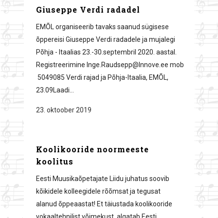
Giuseppe Verdi radadel
EMÕL organiseerib tavaks saanud sügisese
õppereisi Giuseppe Verdi radadele ja mujalegi
Põhja - Itaalias 23.-30.septembril 2020. aastal.
Registreerimine Inge.Raudsepp@Innove.ee mob
5049085 Verdi rajad ja Põhja-Itaalia, EMÕL,
23.09Laadi...
23. oktoober 2019
Koolikooride noormeeste
koolitus
Eesti Muusikaõpetajate Liidu juhatus soovib
kõikidele kolleegidele rõõmsat ja tegusat
alanud õppeaastat! Et täiustada koolikooride
vokaaltehnilist võimekust, algatab Eesti