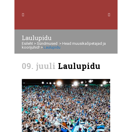
Laulupidu
Esileht
>
Sündmused
>
Head muusikaõpetajad ja
koorijuhid!
>
Laulupidu
09. juuli
Laulupidu