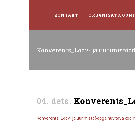
KONTAKT
ORGANISATSIOONI
Konverents_Loov- ja uurimistöö
Esileht
>
04. dets.
Konverents_Lo
Konverents_Loov- ja uurimistöödega huvitava kooli