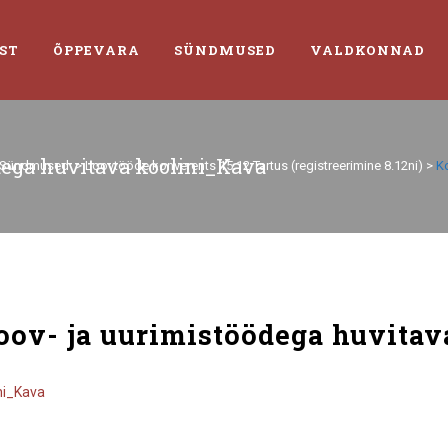
ST
ÕPPEVARA
SÜNDMUSED
VALDKONNAD
dega huvitava koolini_Kava
Sündmused
>
Loovtööde konverents 15.12 Tartus (registreerimine 8.12ni)
>
K
ov- ja uurimistöödega huvitav
ni_Kava