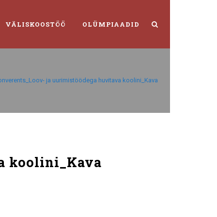
VÄLISKOOSTÖÖ
OLÜMPIAADID
onverents_Loov- ja uurimistöödega huvitava koolini_Kava
a koolini_Kava