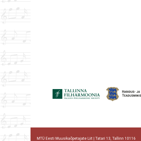
MTÜ Eesti Muusikaõpetajate Liit | Tatari 13, Tallinn 10116